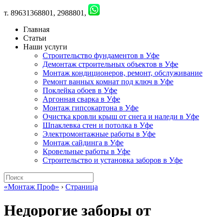
т. 89631368801, 2988801,
Главная
Статьи
Наши услуги
Строительство фундаментов в Уфе
Демонтаж строительных объектов в Уфе
Монтаж кондиционеров, ремонт, обслуживание
Ремонт ванных комнат под ключ в Уфе
Поклейка обоев в Уфе
Аргонная сварка в Уфе
Монтаж гипсокартона в Уфе
Очистка кровли крыш от снега и наледи в Уфе
Шпаклевка стен и потолка в Уфе
Электромонтажные работы в Уфе
Монтаж сайдинга в Уфе
Кровельные работы в Уфе
Строительство и установка заборов в Уфе
«Монтаж Проф»
›
Страница
Недорогие заборы от